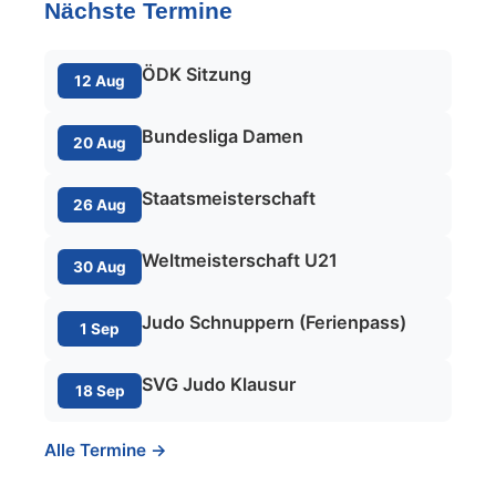
Nächste Termine
ÖDK Sitzung
12 Aug
Bundesliga Damen
20 Aug
Staatsmeisterschaft
26 Aug
Weltmeisterschaft U21
30 Aug
Judo Schnuppern (Ferienpass)
1 Sep
SVG Judo Klausur
18 Sep
Alle Termine →