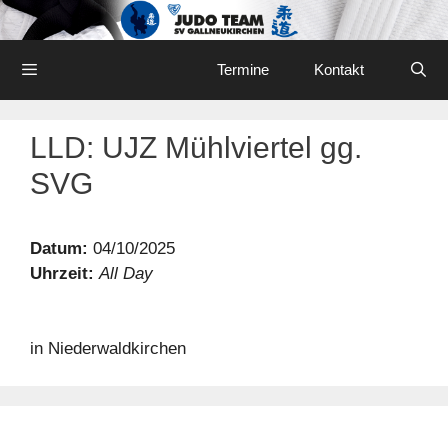
Skip
to
content
Menu
Termine
Kontakt
LLD: UJZ Mühlviertel gg.
SVG
Datum:
04/10/2025
Uhrzeit:
All Day
in Niederwaldkirchen