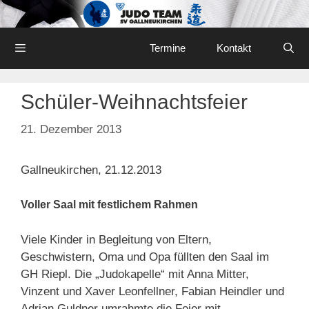
Skip
to
content
Menu
Termine
Kontakt
Schüler-Weihnachtsfeier
21. Dezember 2013
Gallneukirchen, 21.12.2013
Voller Saal mit festlichem Rahmen
Viele Kinder in Begleitung von Eltern,
Geschwistern, Oma und Opa füllten den Saal im
GH Riepl. Die „Judokapelle“ mit Anna Mitter,
Vinzent und Xaver Leonfellner, Fabian Heindler und
Adrian Guldner umrahmte die Feier mit