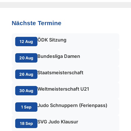
Nächste Termine
ÖDK Sitzung
12 Aug
Bundesliga Damen
20 Aug
Staatsmeisterschaft
26 Aug
Weltmeisterschaft U21
30 Aug
Judo Schnuppern (Ferienpass)
1 Sep
SVG Judo Klausur
18 Sep