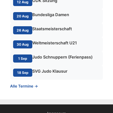
ÖDK Sitzung
12 Aug
Bundesliga Damen
20 Aug
Staatsmeisterschaft
26 Aug
Weltmeisterschaft U21
30 Aug
Judo Schnuppern (Ferienpass)
1 Sep
SVG Judo Klausur
18 Sep
Alle Termine →