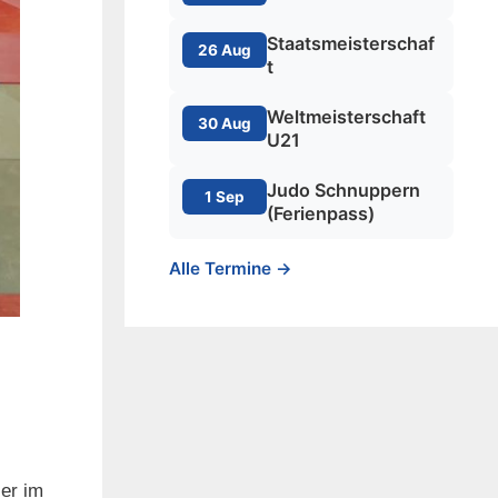
Staatsmeisterschaf
26 Aug
t
Weltmeisterschaft
30 Aug
U21
Judo Schnuppern
1 Sep
(Ferienpass)
Alle Termine →
ier im