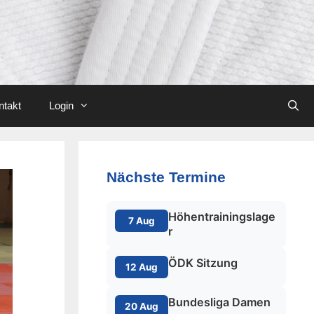
ntakt
Login
Nächste Termine
Höhentrainingslage
7 Aug
r
ÖDK Sitzung
12 Aug
Bundesliga Damen
20 Aug