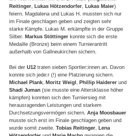
Reitinger
,
Lukas Hötzendorfer
,
Lukas Maier
)
feiern. Magdalena und Lukas H. mussten sich nur
im Finale geschlagen geben und zeigten sehr
starke Kämpfe. Lukas M. erkämpfte in der Gruppe
Silber.
Markus Stöttinger
konnte sich die erste
Medaille (Bronze) beim einem Turnierantritt
außerhalb von Gallneukirchen sichern.
Bei der
U12
traten sieben Sportler:innen an. Davon
konnte sich jede:r (!) eine Platzierung sichern.
Michael Plank
,
Moritz Weigl
,
Phillip Haiderer
und
Shadi Juman
(sie musste eine Altersklasse höher
kämpfen) konnten sich den Turniersieg mit
herausragenden Leistungen und starkem
Durchsetzungsvermögen sichern.
Anja Moosbauer
musste sich erst im Finale geschlagen geben und
wurde somit zweite.
Tobias Reitinger
,
Lena
Hötzendorfer
und
Marie Macho
gwannen die