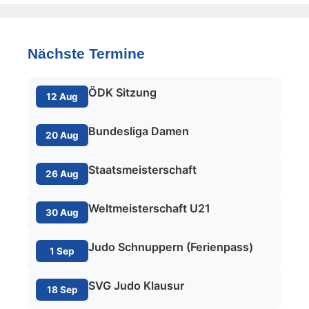
Nächste Termine
ÖDK Sitzung
12 Aug
Bundesliga Damen
20 Aug
Staatsmeisterschaft
26 Aug
Weltmeisterschaft U21
30 Aug
Judo Schnuppern (Ferienpass)
1 Sep
SVG Judo Klausur
18 Sep