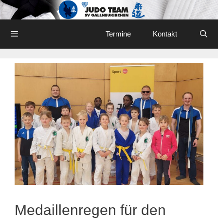
Skip
to
content
Menu
Termine
Kontakt
Medaillenregen für den