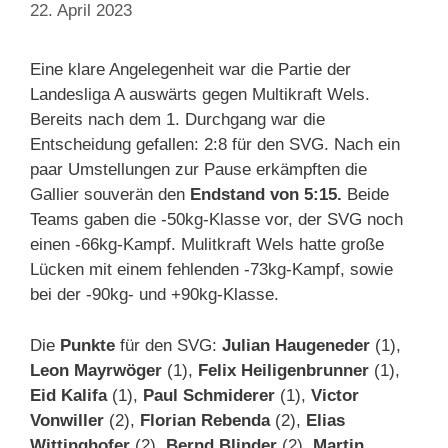
22. April 2023
Eine klare Angelegenheit war die Partie der
Landesliga A auswärts gegen Multikraft Wels.
Bereits nach dem 1. Durchgang war die
Entscheidung gefallen: 2:8 für den SVG. Nach ein
paar Umstellungen zur Pause erkämpften die
Gallier souverän den
Endstand von 5:15.
Beide
Teams gaben die -50kg-Klasse vor, der SVG noch
einen -66kg-Kampf. Mulitkraft Wels hatte große
Lücken mit einem fehlenden -73kg-Kampf, sowie
bei der -90kg- und +90kg-Klasse.
Die
Punkte
für den SVG:
Julian Haugeneder
(1),
Leon Mayrwöger
(1),
Felix Heiligenbrunner
(1),
Eid Kalifa
(1),
Paul Schmiderer
(1),
Victor
Vonwiller
(2),
Florian Rebenda
(2),
Elias
Wittinghofer
(2),
Bernd Blinder
(2),
Martin