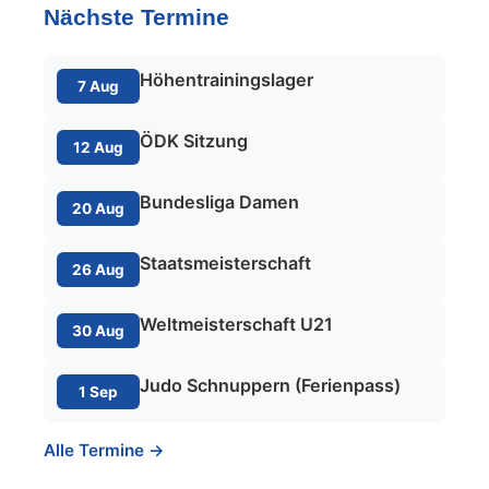
Nächste Termine
Höhentrainingslager
7 Aug
ÖDK Sitzung
12 Aug
Bundesliga Damen
20 Aug
Staatsmeisterschaft
26 Aug
Weltmeisterschaft U21
30 Aug
Judo Schnuppern (Ferienpass)
1 Sep
Alle Termine →