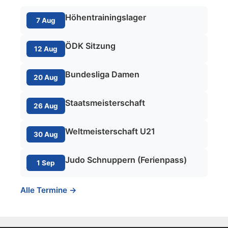
Höhentrainingslager
7 Aug
ÖDK Sitzung
12 Aug
Bundesliga Damen
20 Aug
Staatsmeisterschaft
26 Aug
Weltmeisterschaft U21
30 Aug
Judo Schnuppern (Ferienpass)
1 Sep
Alle Termine →