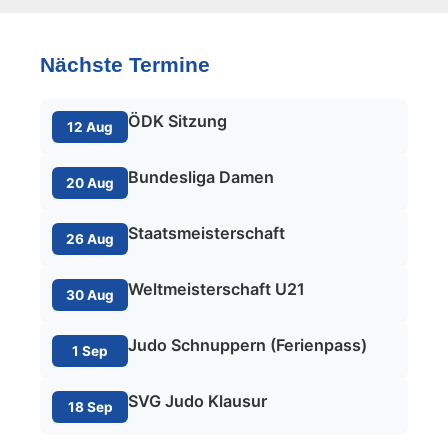
Nächste Termine
ÖDK Sitzung
12 Aug
Bundesliga Damen
20 Aug
Staatsmeisterschaft
26 Aug
Weltmeisterschaft U21
30 Aug
Judo Schnuppern (Ferienpass)
1 Sep
SVG Judo Klausur
18 Sep