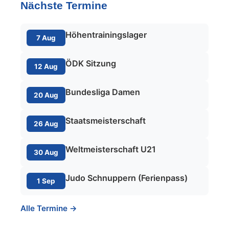
Nächste Termine
Höhentrainingslager
7 Aug
ÖDK Sitzung
12 Aug
Bundesliga Damen
20 Aug
Staatsmeisterschaft
26 Aug
Weltmeisterschaft U21
30 Aug
Judo Schnuppern (Ferienpass)
1 Sep
Alle Termine →