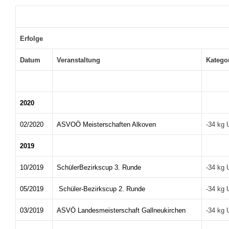
Erfolge
Datum
Veranstaltung
Katego
2020
02/2020
ASVOÖ Meisterschaften Alkoven
-34 kg 
2019
10/2019
SchülerBezirkscup 3. Runde
-34 kg 
05/2019
Schüler-Bezirkscup 2. Runde
-34 kg 
03/2019
ASVÖ Landesmeisterschaft Gallneukirchen
-34 kg 