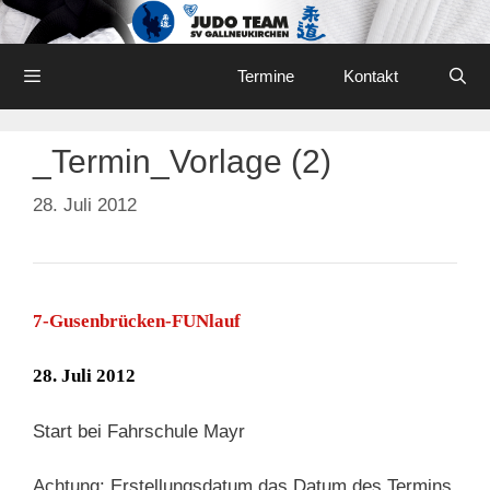
Skip
to
content
Menu
Termine
Kontakt
_Termin_Vorlage (2)
28. Juli 2012
7-Gusenbrücken-FUNlauf
28. Juli 2012
Start bei Fahrschule Mayr
Achtung: Erstellungsdatum das Datum des Termins