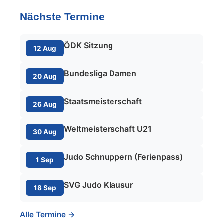
Nächste Termine
ÖDK Sitzung
12 Aug
Bundesliga Damen
20 Aug
Staatsmeisterschaft
26 Aug
Weltmeisterschaft U21
30 Aug
Judo Schnuppern (Ferienpass)
1 Sep
SVG Judo Klausur
18 Sep
Alle Termine →