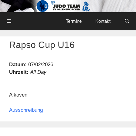
Skip
to
content
Menu
Termine
Kontakt
Rapso Cup U16
Datum:
07/02/2026
Uhrzeit:
All Day
Alkoven
Ausschreibung