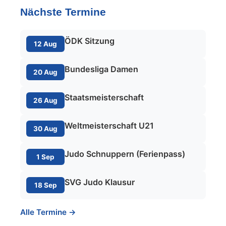
Nächste Termine
ÖDK Sitzung
12 Aug
Bundesliga Damen
20 Aug
Staatsmeisterschaft
26 Aug
Weltmeisterschaft U21
30 Aug
Judo Schnuppern (Ferienpass)
1 Sep
SVG Judo Klausur
18 Sep
Alle Termine →