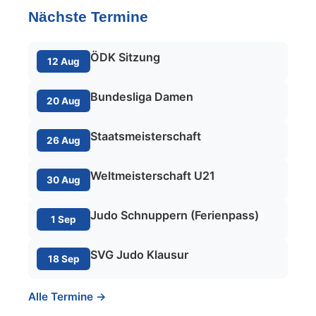
Nächste Termine
ÖDK Sitzung
12 Aug
Bundesliga Damen
20 Aug
Staatsmeisterschaft
26 Aug
Weltmeisterschaft U21
30 Aug
Judo Schnuppern (Ferienpass)
1 Sep
SVG Judo Klausur
18 Sep
Alle Termine →