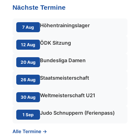
Nächste Termine
Höhentrainingslager
7 Aug
ÖDK Sitzung
12 Aug
Bundesliga Damen
20 Aug
Staatsmeisterschaft
26 Aug
Weltmeisterschaft U21
30 Aug
Judo Schnuppern (Ferienpass)
1 Sep
Alle Termine →