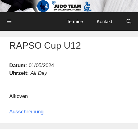
Skip
to
content
Menu
Termine
Kontakt
RAPSO Cup U12
Datum:
01/05/2024
Uhrzeit:
All Day
Alkoven
Ausschreibung