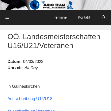
Skip
to
content
Menu
Termine
Kontakt
OÖ. Landesmeisterschaften
U16/U21/Veteranen
Datum:
04/03/2023
Uhrzeit:
All Day
in Gallneukirchen
Ausschreibung U16/U18