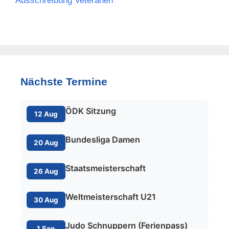
Ausschreibung Veteranen
Nächste Termine
ÖDK Sitzung
12 Aug
Bundesliga Damen
20 Aug
Staatsmeisterschaft
26 Aug
Weltmeisterschaft U21
30 Aug
Judo Schnuppern (Ferienpass)
1 Sep