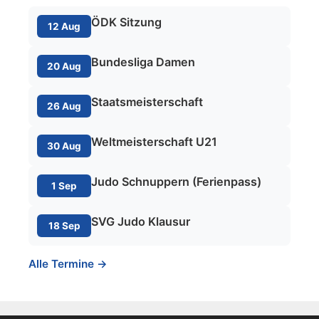
ÖDK Sitzung
12 Aug
Bundesliga Damen
20 Aug
Staatsmeisterschaft
26 Aug
Weltmeisterschaft U21
30 Aug
Judo Schnuppern (Ferienpass)
1 Sep
SVG Judo Klausur
18 Sep
Alle Termine →