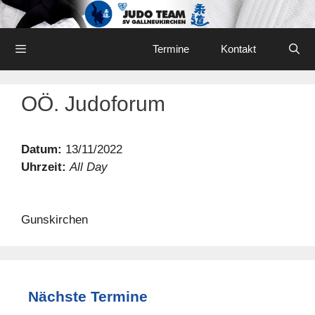
Skip
to
content
Menu
Termine
Kontakt
OÖ. Judoforum
Datum:
13/11/2022
Uhrzeit:
All Day
Gunskirchen
Nächste Termine