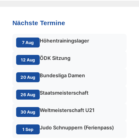
Nächste Termine
Höhentrainingslager
7 Aug
ÖDK Sitzung
12 Aug
Bundesliga Damen
20 Aug
Staatsmeisterschaft
26 Aug
Weltmeisterschaft U21
30 Aug
Judo Schnuppern (Ferienpass)
1 Sep