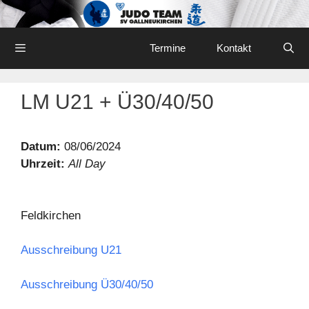
Skip
to
content
Menu
Termine
Kontakt
LM U21 + Ü30/40/50
Datum:
08/06/2024
Uhrzeit:
All Day
Feldkirchen
Ausschreibung U21
Ausschreibung Ü30/40/50