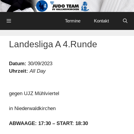
Skip
to
content
Menu
Termine
Kontakt
Landesliga A 4.Runde
Datum:
30/09/2023
Uhrzeit:
All Day
gegen UJZ Mühlviertel
in Niederwaldkirchen
ABWAAGE: 17:30 – START: 18:30