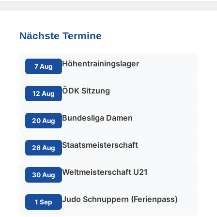
Nächste Termine
Höhentrainingslager
7 Aug
ÖDK Sitzung
12 Aug
Bundesliga Damen
20 Aug
Staatsmeisterschaft
26 Aug
Weltmeisterschaft U21
30 Aug
Judo Schnuppern (Ferienpass)
1 Sep