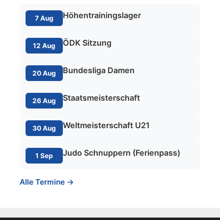
Höhentrainingslager
7 Aug
ÖDK Sitzung
12 Aug
Bundesliga Damen
20 Aug
Staatsmeisterschaft
26 Aug
Weltmeisterschaft U21
30 Aug
Judo Schnuppern (Ferienpass)
1 Sep
Alle Termine →