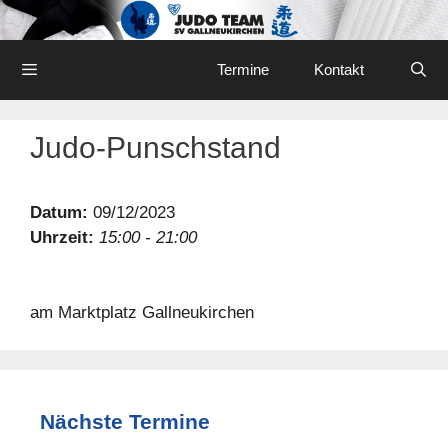
Skip
to
content
Menu
Termine
Kontakt
Judo-Punschstand
Datum:
09/12/2023
Uhrzeit:
15:00 - 21:00
am Marktplatz Gallneukirchen
Nächste Termine