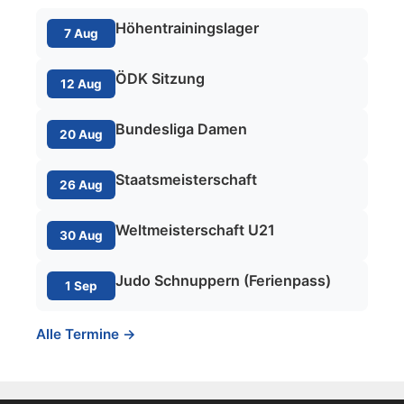
Höhentrainingslager
7 Aug
ÖDK Sitzung
12 Aug
Bundesliga Damen
20 Aug
Staatsmeisterschaft
26 Aug
Weltmeisterschaft U21
30 Aug
Judo Schnuppern (Ferienpass)
1 Sep
Alle Termine →