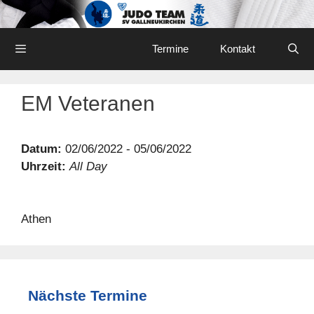
Skip
to
content
Menu
Termine
Kontakt
EM Veteranen
Datum:
02/06/2022 - 05/06/2022
Uhrzeit:
All Day
Athen
Nächste Termine