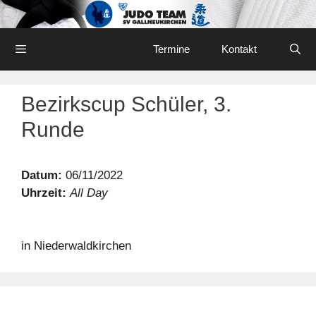
Skip
to
content
Menu
Termine
Kontakt
Bezirkscup Schüler, 3.
Runde
Datum:
06/11/2022
Uhrzeit:
All Day
in Niederwaldkirchen