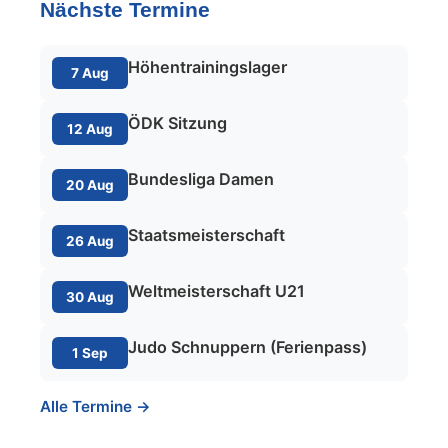
Nächste Termine
Höhentrainingslager
7 Aug
ÖDK Sitzung
12 Aug
Bundesliga Damen
20 Aug
Staatsmeisterschaft
26 Aug
Weltmeisterschaft U21
30 Aug
Judo Schnuppern (Ferienpass)
1 Sep
Alle Termine →