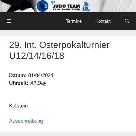
Skip
to
content
Menu
Termine
Kontakt
29. Int. Osterpokalturnier
U12/14/16/18
Datum:
01/04/2024
Uhrzeit:
All Day
Kufstein
Ausschreibung