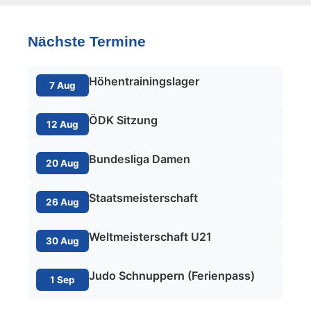
Nächste Termine
Höhentrainingslager
7 Aug
ÖDK Sitzung
12 Aug
Bundesliga Damen
20 Aug
Staatsmeisterschaft
26 Aug
Weltmeisterschaft U21
30 Aug
Judo Schnuppern (Ferienpass)
1 Sep