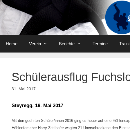
Skip
to
content
Home
Verein
Berichte
Termine
Train
Schülerausflug Fuchsl
31. Mai 2017
Steyregg, 19. Mai 2017
Mit den geehrten Schüler/innen 2016 ging es heuer auf eine Höhlenexp
Höhlenforscher Harry Zeitlhofer wagten 21 Unerschrockene den Einsti