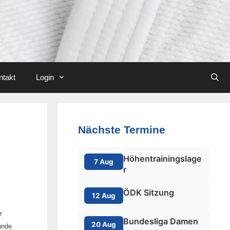
ntakt
Login
Nächste Termine
Höhentrainingslage
7 Aug
r
ÖDK Sitzung
12 Aug
r
Bundesliga Damen
20 Aug
unde