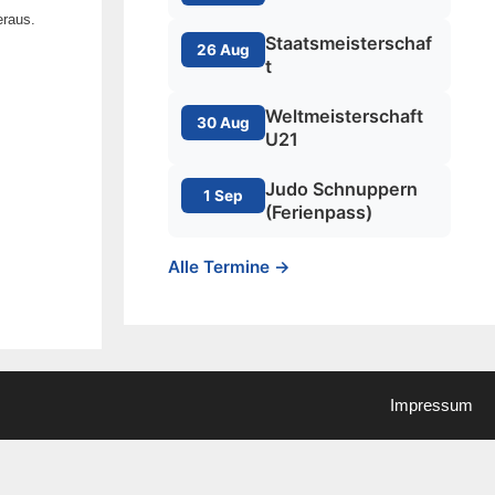
eraus.
Staatsmeisterschaf
26 Aug
t
Weltmeisterschaft
30 Aug
U21
Judo Schnuppern
1 Sep
(Ferienpass)
Alle Termine →
Impressum