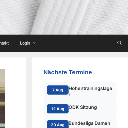
ntakt
Login
Nächste Termine
Höhentrainingslage
7 Aug
r
ÖDK Sitzung
12 Aug
Bundesliga Damen
20 Aug