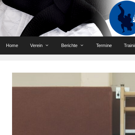
Skip
to
content
Home
Verein
Berichte
Termine
Train