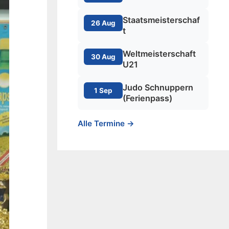
Staatsmeisterschaf
26 Aug
t
Weltmeisterschaft
30 Aug
U21
Judo Schnuppern
1 Sep
(Ferienpass)
Alle Termine →