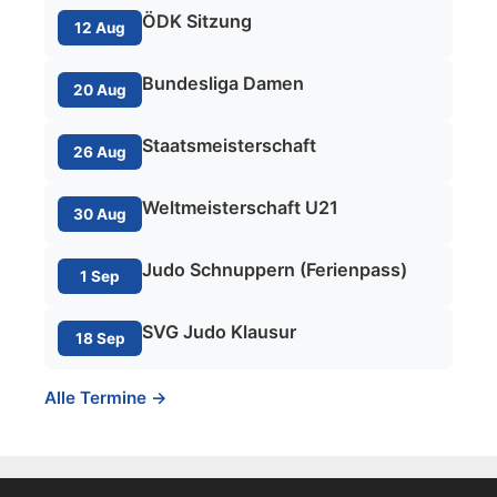
ÖDK Sitzung
12 Aug
Bundesliga Damen
20 Aug
Staatsmeisterschaft
26 Aug
Weltmeisterschaft U21
30 Aug
Judo Schnuppern (Ferienpass)
1 Sep
SVG Judo Klausur
18 Sep
Alle Termine →