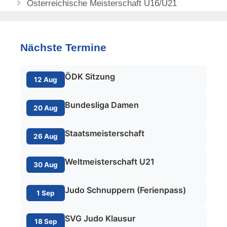
Österreichische Meisterschaft U16/U21
Nächste Termine
ÖDK Sitzung
12 Aug
Bundesliga Damen
20 Aug
Staatsmeisterschaft
26 Aug
Weltmeisterschaft U21
30 Aug
Judo Schnuppern (Ferienpass)
1 Sep
SVG Judo Klausur
18 Sep