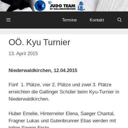
Skip
to
content
Menu
Termine
Kontakt
OÖ. Kyu Turnier
13. April 2015
Niederwaldkirchen, 12.04.2015
Fünf
1. Plätze,
vier
2. Plätze und zwei 3. Plätze
erreichten die Gallinger Schüler beim Kyu-Turnier in
Niederwaldkirchen.
Huber
Emelie, Hinterreiter Elena, Saeger Chantal,
Fragner Lukas und Gutenbrunner Elias werden mit
tollen Siegen Erste.