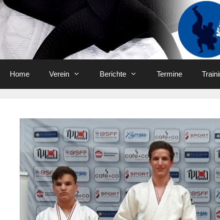
Skip
to
content
Home
Verein
Berichte
Termine
Train