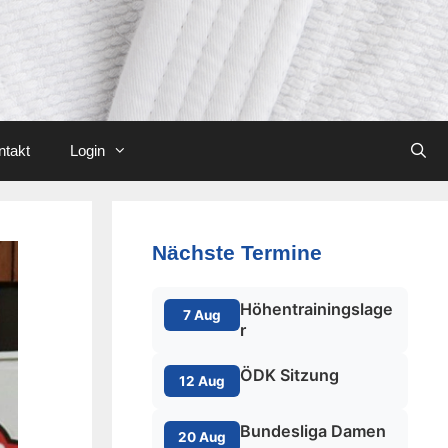
ntakt
Login
Nächste Termine
Höhentrainingslage
7 Aug
r
ÖDK Sitzung
12 Aug
Bundesliga Damen
20 Aug