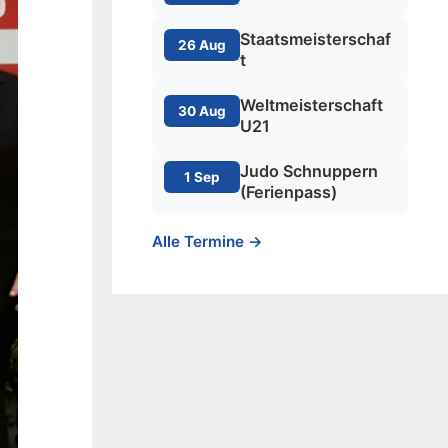
Staatsmeisterschaf
26 Aug
t
Weltmeisterschaft
30 Aug
U21
Judo Schnuppern
1 Sep
(Ferienpass)
Alle Termine →