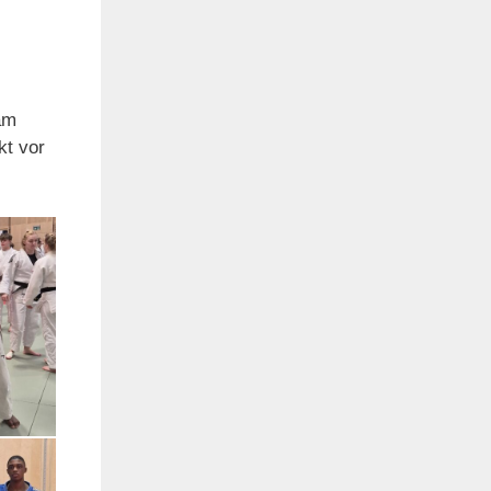
am
kt vor