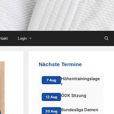
ntakt
Login
Nächste Termine
Höhentrainingslage
7 Aug
r
ÖDK Sitzung
12 Aug
Bundesliga Damen
20 Aug