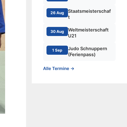
Staatsmeisterschaf
26 Aug
t
Weltmeisterschaft
30 Aug
U21
Judo Schnuppern
1 Sep
(Ferienpass)
Alle Termine →