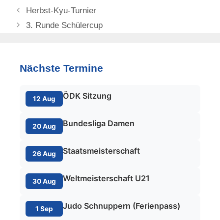
Herbst-Kyu-Turnier
3. Runde Schülercup
Nächste Termine
ÖDK Sitzung
12 Aug
Bundesliga Damen
20 Aug
Staatsmeisterschaft
26 Aug
Weltmeisterschaft U21
30 Aug
Judo Schnuppern (Ferienpass)
1 Sep