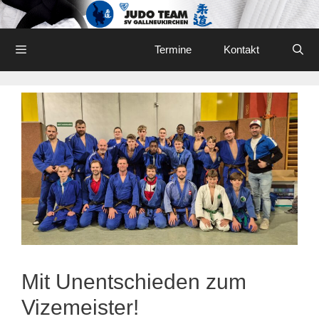
Skip
to
content
Menu
Termine
Kontakt
Mit Unentschieden zum
Vizemeister!