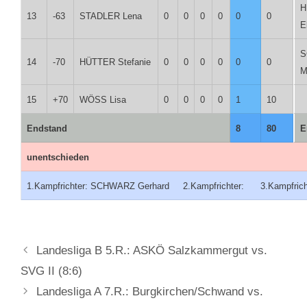
H
13
-63
STADLER Lena
0
0
0
0
0
0
E
S
14
-70
HÜTTER Stefanie
0
0
0
0
0
0
M
15
+70
WÖSS Lisa
0
0
0
0
1
10
Endstand
8
80
E
unentschieden
1.Kampfrichter: SCHWARZ Gerhard 2.Kampfrichter: 3.Kampfrich
Landesliga B 5.R.: ASKÖ Salzkammergut vs.
SVG II (8:6)
Landesliga A 7.R.: Burgkirchen/Schwand vs.