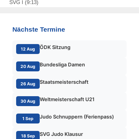
SVG I (9:13)
Nächste Termine
ÖDK Sitzung
12 Aug
Bundesliga Damen
20 Aug
Staatsmeisterschaft
26 Aug
Weltmeisterschaft U21
30 Aug
Judo Schnuppern (Ferienpass)
1 Sep
SVG Judo Klausur
18 Sep