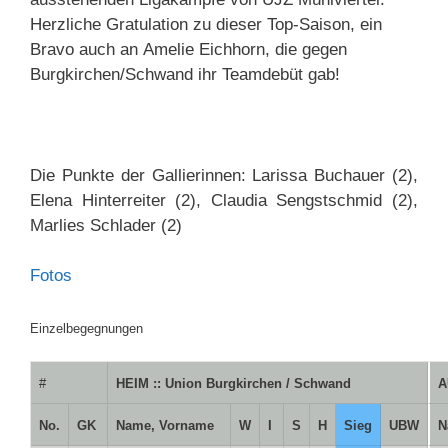
Herzliche Gratulation zu dieser Top-Saison, ein
Bravo auch an
Amelie Eichhorn, die gegen
Burgkirchen/Schwand ihr Teamdebüt gab
!
Die Punkte der Gallierinnen: Larissa Buchauer (2),
Elena Hinterreiter (2), Claudia Sengstschmid (2),
Marlies Schlader (2)
Fotos
Einzelbegegnungen
#
HEIM :: Union Burgkirchen / Schwand
A
No.
GK
Name, Vorname
W
I
S
H
Sieg
UBW
N