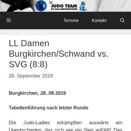
Skip
to
content
Menu
Termine
Kontakt
LL Damen
Burgkirchen/Schwand vs.
SVG (8:8)
28. September 2019
Burgkirchen, 28..09.2019
Tabellenführung nach letzter Runde
Die Judo-Ladies erkämpften auswärts ein
Unentschieden, das sich wie ein Sieg anfühlt! Das