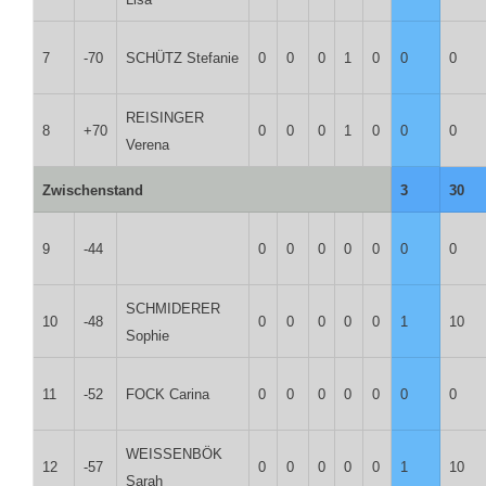
7
-70
SCHÜTZ Stefanie
0
0
0
1
0
0
0
REISINGER
8
+70
0
0
0
1
0
0
0
Verena
Zwischenstand
3
30
9
-44
0
0
0
0
0
0
0
SCHMIDERER
10
-48
0
0
0
0
0
1
10
Sophie
11
-52
FOCK Carina
0
0
0
0
0
0
0
WEISSENBÖK
12
-57
0
0
0
0
0
1
10
Sarah