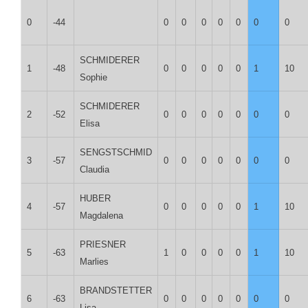
0
-44
0
0
0
0
0
0
0
SCHMIDERER
1
-48
0
0
0
0
0
1
10
Sophie
SCHMIDERER
2
-52
0
0
0
0
0
0
0
Elisa
SENGSTSCHMID
3
-57
0
0
0
0
0
0
0
Claudia
HUBER
4
-57
0
0
0
0
0
1
10
Magdalena
PRIESNER
5
-63
1
0
0
0
0
1
10
Marlies
BRANDSTETTER
6
-63
0
0
0
0
0
0
0
Lisa