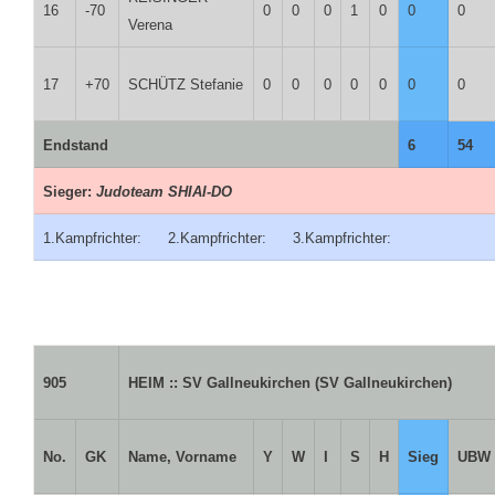
16
-70
0
0
0
1
0
0
0
Verena
17
+70
SCHÜTZ Stefanie
0
0
0
0
0
0
0
Endstand
6
54
Sieger:
Judoteam SHIAI-DO
1.Kampfrichter: 2.Kampfrichter: 3.Kampfrichter:
905
HEIM :: SV Gallneukirchen (SV Gallneukirchen)
No.
GK
Name, Vorname
Y
W
I
S
H
Sieg
UBW