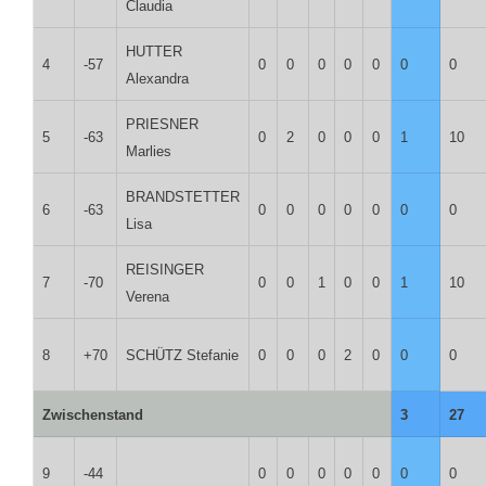
Claudia
HUTTER
4
-57
0
0
0
0
0
0
0
Alexandra
PRIESNER
5
-63
0
2
0
0
0
1
10
Marlies
BRANDSTETTER
6
-63
0
0
0
0
0
0
0
Lisa
REISINGER
7
-70
0
0
1
0
0
1
10
Verena
8
+70
SCHÜTZ Stefanie
0
0
0
2
0
0
0
Zwischenstand
3
27
9
-44
0
0
0
0
0
0
0