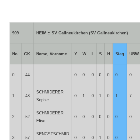
909
HEIM :: SV Gallneukirchen (SV Gallneukirchen)
No.
GK
Name, Vorname
Y
W
I
S
H
Sieg
UBW
0
-44
0
0
0
0
0
0
0
SCHMIDERER
1
-48
0
1
0
1
0
1
7
Sophie
SCHMIDERER
2
-52
0
0
0
0
0
0
0
Elisa
SENGSTSCHMID
3
-57
0
0
0
1
0
0
0