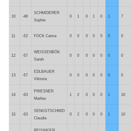
SCHMIDERER
10
-48
0
1
0
1
0
1
7
Sophie
11
-52
FOCK Carina
0
0
0
0
0
0
0
WEISSENBÖK
12
-57
0
0
0
0
0
0
0
Sarah
EDLBAUER
13
-57
0
0
0
0
0
0
0
Viktoria
PRIESNER
14
-63
1
2
0
0
0
1
10
Marlies
SENGSTSCHMID
15
-63
0
2
0
0
0
1
10
Claudia
REISINGER