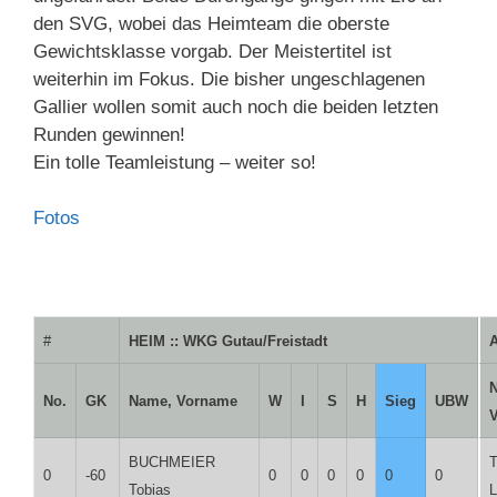
den SVG, wobei das Heimteam die oberste
Gewichtsklasse vorgab. Der Meistertitel ist
weiterhin im Fokus. Die bisher ungeschlagenen
Gallier wollen somit auch noch die beiden letzten
Runden gewinnen!
Ein tolle Teamleistung – weiter so!
Fotos
#
HEIM :: WKG Gutau/Freistadt
A
No.
GK
Name, Vorname
W
I
S
H
Sieg
UBW
BUCHMEIER
0
-60
0
0
0
0
0
0
Tobias
L