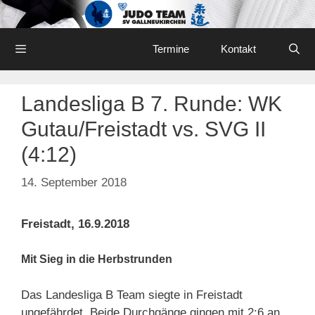
Skip
to
content
Menu
Termine
Kontakt
Landesliga B 7. Runde: WK
Gutau/Freistadt vs. SVG II
(4:12)
14. September 2018
Freistadt, 16.9.2018
Mit Sieg in die Herbstrunden
Das Landesliga B Team siegte in Freistadt
ungefährdet. Beide Durchgänge gingen mit 2:6 an