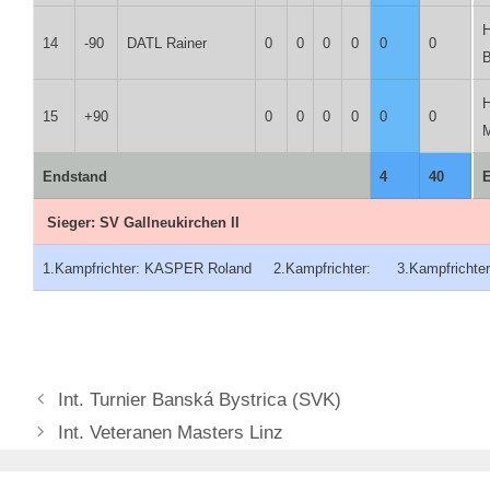
14
-90
DATL Rainer
0
0
0
0
0
0
B
15
+90
0
0
0
0
0
0
M
Endstand
4
40
Sieger: SV Gallneukirchen II
1.Kampfrichter: KASPER Roland 2.Kampfrichter: 3.Kampfrichter
Int. Turnier Banská Bystrica (SVK)
Int. Veteranen Masters Linz