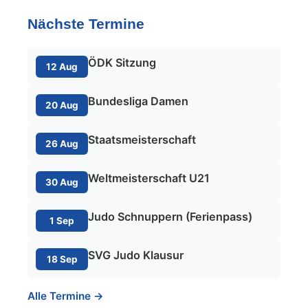
Nächste Termine
ÖDK Sitzung
12 Aug
Bundesliga Damen
20 Aug
Staatsmeisterschaft
26 Aug
Weltmeisterschaft U21
30 Aug
Judo Schnuppern (Ferienpass)
1 Sep
SVG Judo Klausur
18 Sep
Alle Termine →