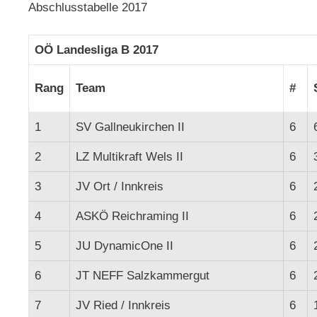
Abschlusstabelle 2017
OÖ Landesliga B 2017
Rang
Team
#
1
SV Gallneukirchen II
6
2
LZ Multikraft Wels II
6
3
JV Ort / Innkreis
6
4
ASKÖ Reichraming II
6
5
JU DynamicOne II
6
6
JT NEFF Salzkammergut
6
7
JV Ried / Innkreis
6