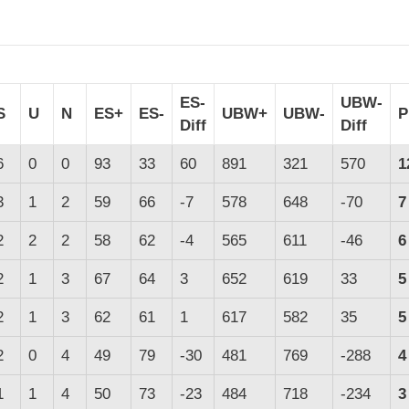
ES-
UBW-
S
U
N
ES+
ES-
UBW+
UBW-
P
Diff
Diff
6
0
0
93
33
60
891
321
570
1
3
1
2
59
66
-7
578
648
-70
7
2
2
2
58
62
-4
565
611
-46
6
2
1
3
67
64
3
652
619
33
5
2
1
3
62
61
1
617
582
35
5
2
0
4
49
79
-30
481
769
-288
4
1
1
4
50
73
-23
484
718
-234
3