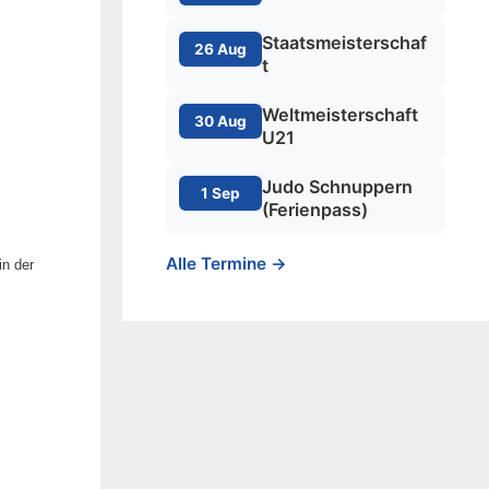
Staatsmeisterschaf
26 Aug
t
Weltmeisterschaft
30 Aug
U21
Judo Schnuppern
1 Sep
(Ferienpass)
Alle Termine →
n der