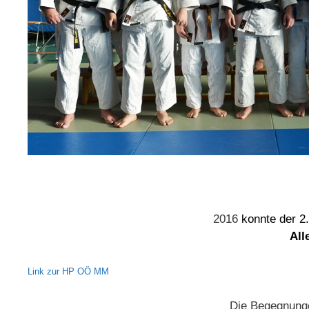
2016
konnte der 2
All
Link zur HP OÖ MM
Die Begegnunge