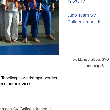
B 2017
Judo Team SV
Gallneukirchen II
Die Mannschaft des SVG i
Landesliga B.
. Tabellenplatz erkämpft werden.
es Gute für 2017!
n des SV Gallneukirchen II