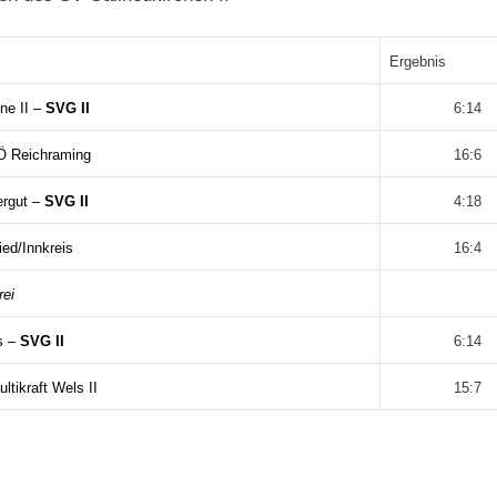
Ergebnis
ne II –
SVG II
6:14
 Reichraming
16:6
rgut –
SV
G II
4:18
ed/Innkreis
16:4
rei
s
–
SVG II
6:14
ltikraft Wels II
15:7