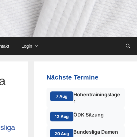
ntakt
Login
Nächste Termine
a
Höhentrainingslage
7 Aug
r
ÖDK Sitzung
12 Aug
sliga
Bundesliga Damen
20 Aug