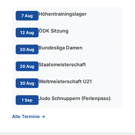
Höhentrainingslager
7 Aug
ÖDK Sitzung
12 Aug
Bundesliga Damen
20 Aug
Staatsmeisterschaft
26 Aug
Weltmeisterschaft U21
30 Aug
Judo Schnuppern (Ferienpass)
1 Sep
Alle Termine →