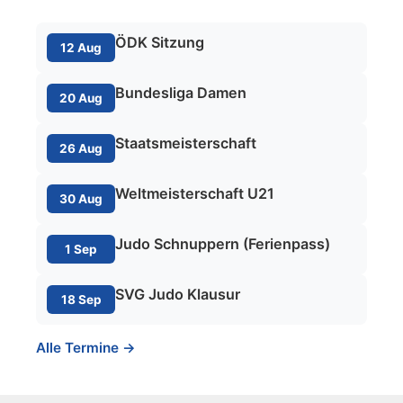
ÖDK Sitzung
12 Aug
Bundesliga Damen
20 Aug
Staatsmeisterschaft
26 Aug
Weltmeisterschaft U21
30 Aug
Judo Schnuppern (Ferienpass)
1 Sep
SVG Judo Klausur
18 Sep
Alle Termine →