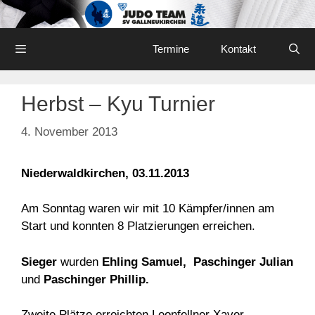
Skip
to
content
Menu
Termine
Kontakt
Herbst – Kyu Turnier
4. November 2013
Niederwaldkirchen, 03.11.2013
Am Sonntag waren wir mit 10 Kämpfer/innen am
Start und konnten 8 Platzierungen erreichen.
Sieger
wurden
Ehling Samuel, Paschinger Julian
und
Paschinger Phillip.
Zweite Plätze erreichten Leonfellner Xaver,