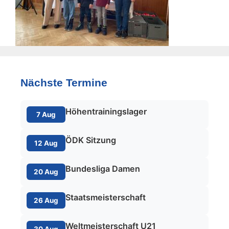
Nächste Termine
Höhentrainingslager
7 Aug
ÖDK Sitzung
12 Aug
Bundesliga Damen
20 Aug
Staatsmeisterschaft
26 Aug
Weltmeisterschaft U21
30 Aug