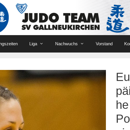
ingszeiten
Liga
Nachwuchs
Vorstand
Ko
Eu
pä
he
Po