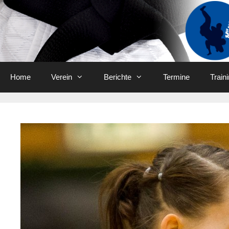
Skip
to
content
Home
Verein
Berichte
Termine
Train