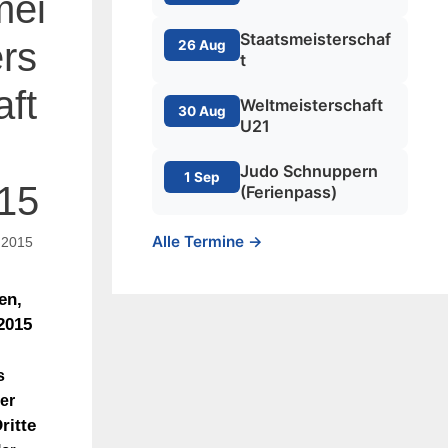
mei
Staatsmeisterschaf
ers
26 Aug
t
aft
Weltmeisterschaft
30 Aug
U21
Judo Schnuppern
1 Sep
15
(Ferienpass)
Alle Termine →
 2015
en,
2015
s
er
ritte