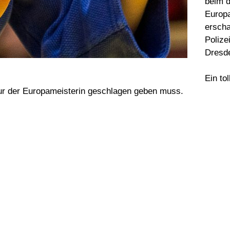
beim d
Europ
erscha
Polizei
Dresd
Ein tol
 nur der Europameisterin geschlagen geben muss.