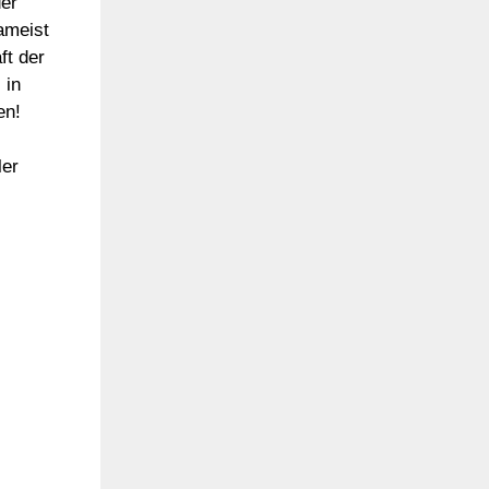
er
ameist
ft der
 in
en!
ler