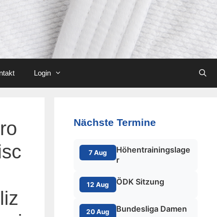
ntakt
Login
Nächste Termine
ro
isc
Höhentrainingslage
7 Aug
r
ÖDK Sitzung
12 Aug
liz
Bundesliga Damen
20 Aug