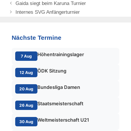
Gaida siegt beim Karuna Turnier
Internes SVG Anfängerturnier
Nächste Termine
Höhentrainingslager
7 Aug
ÖDK Sitzung
12 Aug
Bundesliga Damen
20 Aug
Staatsmeisterschaft
26 Aug
Weltmeisterschaft U21
30 Aug