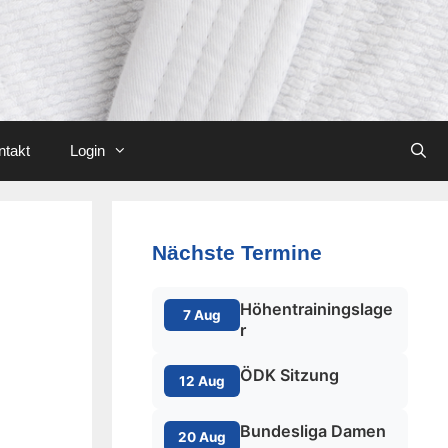
ntakt
Login
Nächste Termine
Höhentrainingslage
7 Aug
r
ÖDK Sitzung
12 Aug
Bundesliga Damen
20 Aug