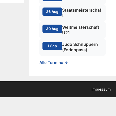
Staatsmeisterschaf
26 Aug
t
Weltmeisterschaft
30 Aug
U21
Judo Schnuppern
1 Sep
(Ferienpass)
Alle Termine →
Impressum