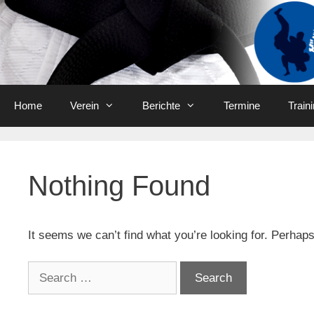
Skip
to
content
Home
Verein
Berichte
Termine
Train
Nothing Found
It seems we can’t find what you’re looking for. Perhap
Search
for: