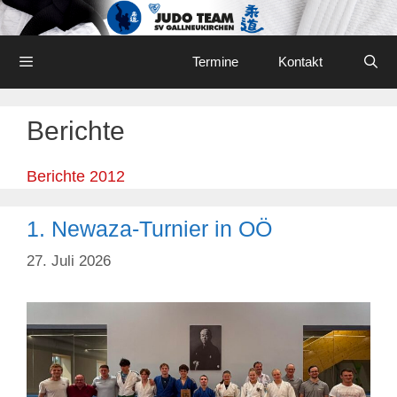
Skip
to
content
Menu
Termine
Kontakt
Berichte
Berichte 2012
1. Newaza-Turnier in OÖ
27. Juli 2026