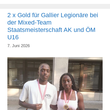
bei
der
2 x Gold für Gallier Legionäre bei
2.
Runde
der Mixed-Team
des
Staatsmeisterschaft AK und ÖM
Bezirkscups
U16
7. Juni 2026