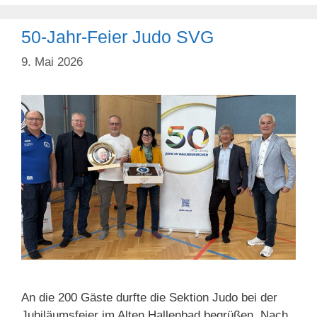
in
50-Jahr-Feier Judo SVG
der
Slowakei
9. Mai 2026
An die 200 Gäste durfte die Sektion Judo bei der
Jubiläumsfeier im Alten Hallenbad begrüßen. Nach