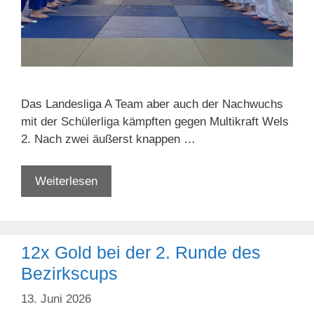
Das Landesliga A Team aber auch der Nachwuchs
mit der Schülerliga kämpften gegen Multikraft Wels
2. Nach zwei äußerst knappen …
Liga
Weiterlesen
A:
klarer
Sieg
12x Gold bei der 2. Runde des
gegen
Wels
Bezirkscups
2
13. Juni 2026