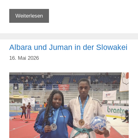
Gold
Weiterlesen
für
Kenji
beim
Albara und Juman in der Slowakei
Gerhard-
Dorfinger-
16. Mai 2026
Gedenkturnier