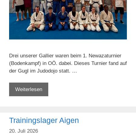
Drei unserer Gallier waren beim 1. Newazaturnier
(Bodenkampf) in OÖ. dabei. Dieses Turnier fand auf
der Gugl im Judodojo statt. …
1.
Weiterlesen
Newaza-
Turnier
in
Trainingslager Aigen
OÖ
20. Juli 2026