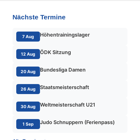
Nächste Termine
Höhentrainingslager
7 Aug
ÖDK Sitzung
12 Aug
Bundesliga Damen
20 Aug
Staatsmeisterschaft
26 Aug
Weltmeisterschaft U21
30 Aug
Judo Schnuppern (Ferienpass)
1 Sep