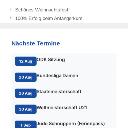
Schönes Weihnachtsfest!
100% Erfolg beim Anfängerkurs
Nächste Termine
ÖDK Sitzung
12 Aug
Bundesliga Damen
20 Aug
Staatsmeisterschaft
26 Aug
Weltmeisterschaft U21
30 Aug
Judo Schnuppern (Ferienpass)
1 Sep