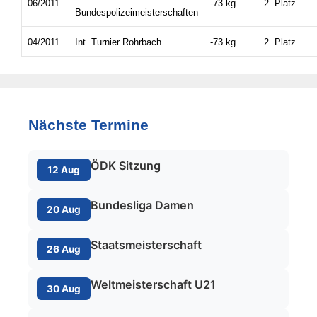
06/2011
-73 kg
2. Platz
Bundespolizeimeisterschaften
04/2011
Int. Turnier Rohrbach
-73 kg
2. Platz
Nächste Termine
ÖDK Sitzung
12 Aug
Bundesliga Damen
20 Aug
Staatsmeisterschaft
26 Aug
Weltmeisterschaft U21
30 Aug