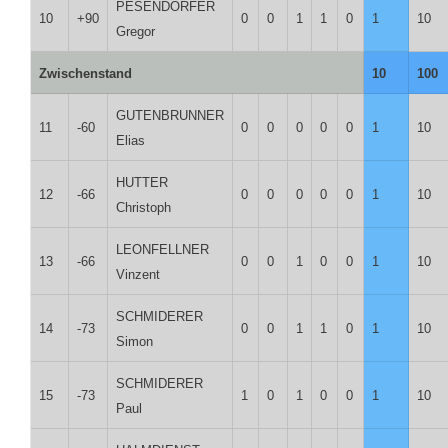
PESENDORFER
10
+90
0
0
1
1
0
1
10
Gregor
Zwischenstand
10
100
GUTENBRUNNER
11
-60
0
0
0
0
0
1
10
Elias
HUTTER
12
-66
0
0
0
0
0
1
10
Christoph
LEONFELLNER
13
-66
0
0
1
0
0
1
10
Vinzent
SCHMIDERER
14
-73
0
0
1
1
0
1
10
Simon
SCHMIDERER
15
-73
1
0
1
0
0
1
10
Paul