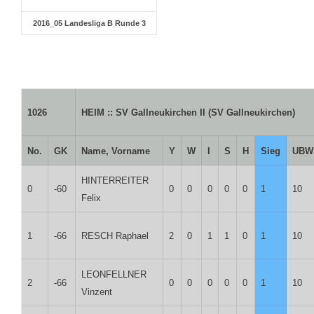
2016_05 Landesliga B Runde 3
1026
HEIM :: SV Gallneukirchen II (SV Gallneukirchen)
No.
GK
Name, Vorname
Y
W
I
S
H
Sieg
UBW
HINTERREITER
0
-60
0
0
0
0
0
1
10
Felix
1
-66
RESCH Raphael
2
0
1
1
0
1
10
LEONFELLNER
2
-66
0
0
0
0
0
1
10
Vinzent