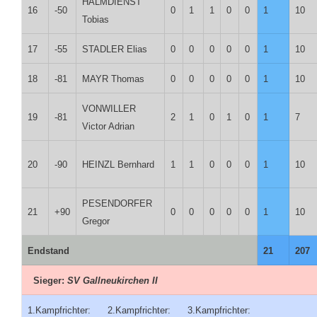
HALMDIENST
16
-50
0
1
1
0
0
1
10
Tobias
17
-55
STADLER Elias
0
0
0
0
0
1
10
18
-81
MAYR Thomas
0
0
0
0
0
1
10
VONWILLER
19
-81
2
1
0
1
0
1
7
Victor Adrian
20
-90
HEINZL Bernhard
1
1
0
0
0
1
10
PESENDORFER
21
+90
0
0
0
0
0
1
10
Gregor
Endstand
21
207
Sieger:
SV Gallneukirchen II
1.Kampfrichter: 2.Kampfrichter: 3.Kampfrichter: