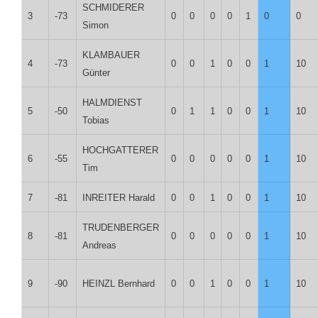
SCHMIDERER
3
-73
0
0
0
0
1
0
0
Simon
KLAMBAUER
4
-73
0
0
1
0
0
1
10
Günter
HALMDIENST
5
-50
0
1
1
0
0
1
10
Tobias
HOCHGATTERER
6
-55
0
0
0
0
0
1
10
Tim
7
-81
INREITER Harald
0
0
1
0
0
1
10
TRUDENBERGER
8
-81
0
0
0
0
0
1
10
Andreas
9
-90
HEINZL Bernhard
0
0
1
0
0
1
10