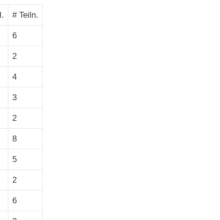
l.
# Teiln.
6
2
4
3
2
8
5
2
6