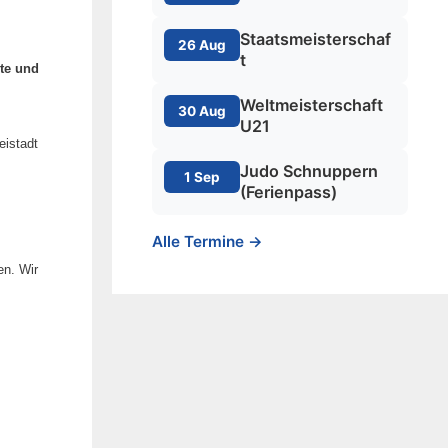
Staatsmeisterschaf
26 Aug
t
ite und
Weltmeisterschaft
30 Aug
U21
eistadt
Judo Schnuppern
1 Sep
(Ferienpass)
Alle Termine →
en. Wir