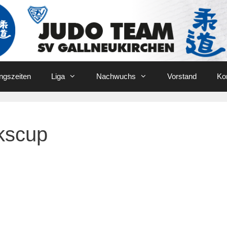
ingszeiten
Liga
Nachwuchs
Vorstand
Ko
kscup