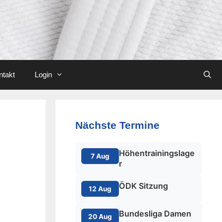
ntakt
Login
Nächste Termine
Höhentrainingslage
7 Aug
r
ÖDK Sitzung
12 Aug
Bundesliga Damen
20 Aug