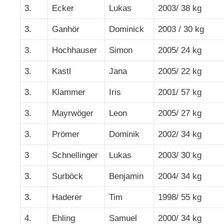
3.
Ecker
Lukas
2003/ 38 kg
3.
Ganhör
Dominick
2003 / 30 kg
3.
Hochhauser
Simon
2005/ 24 kg
3.
Kastl
Jana
2005/ 22 kg
3.
Klammer
Iris
2001/ 57 kg
3.
Mayrwöger
Leon
2005/ 27 kg
3.
Prömer
Dominik
2002/ 34 kg
3
Schnellinger
Lukas
2003/ 30 kg
3.
Surböck
Benjamin
2004/ 34 kg
3.
Haderer
Tim
1998/ 55 kg
4.
Ehling
Samuel
2000/ 34 kg