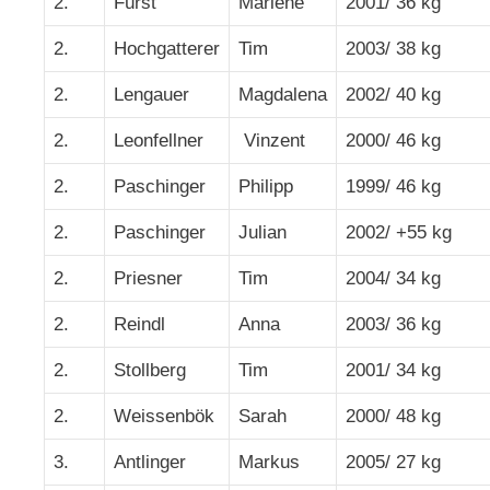
2.
Fürst
Marlene
2001/ 36 kg
2.
Hochgatterer
Tim
2003/ 38 kg
2.
Lengauer
Magdalena
2002/ 40 kg
2.
Leonfellner
Vinzent
2000/ 46 kg
2.
Paschinger
Philipp
1999/ 46 kg
2.
Paschinger
Julian
2002/ +55 kg
2.
Priesner
Tim
2004/ 34 kg
2.
Reindl
Anna
2003/ 36 kg
2.
Stollberg
Tim
2001/ 34 kg
2.
Weissenbök
Sarah
2000/ 48 kg
3.
Antlinger
Markus
2005/ 27 kg