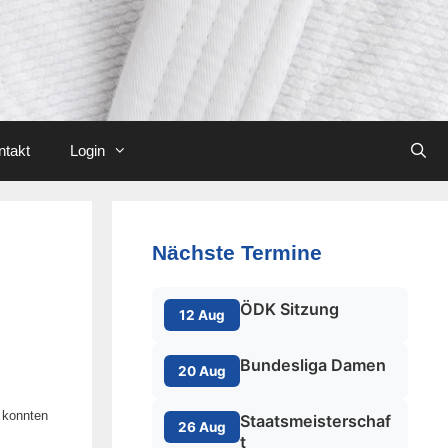
ntakt
Login
Nächste Termine
ÖDK Sitzung
12 Aug
Bundesliga Damen
20 Aug
m konnten
Staatsmeisterschaf
26 Aug
t