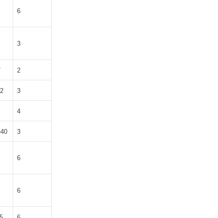
6
3
7
2
42
3
4
-40
3
6
6
5
6