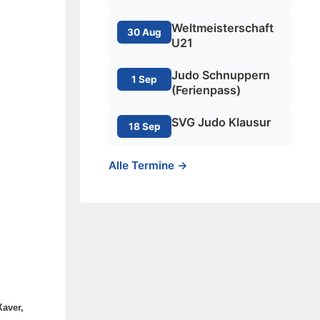
Weltmeisterschaft
30 Aug
U21
Judo Schnuppern
1 Sep
(Ferienpass)
SVG Judo Klausur
18 Sep
Alle Termine →
Xaver,