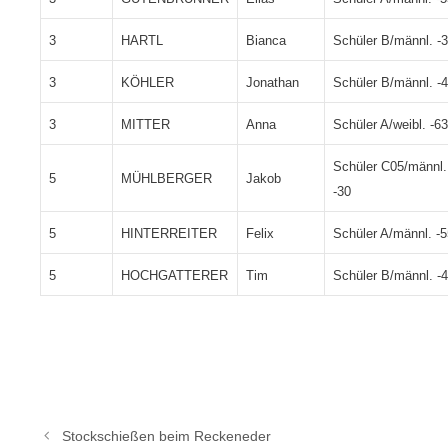
3
HARTL
Bianca
Schüler B/männl. -
3
KÖHLER
Jonathan
Schüler B/männl. -
3
MITTER
Anna
Schüler A/weibl. -63
Schüler C05/männl.
5
MÜHLBERGER
Jakob
-30
5
HINTERREITER
Felix
Schüler A/männl. 
5
HOCHGATTERER
Tim
Schüler B/männl. -
Stockschießen beim Reckeneder