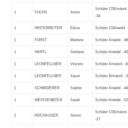
Schüler C05/männl.
1
FUCHS
Armin
-34
1
HINTERREITER
Elena
Schüler C04/weibl. 
1
FÜRST
Marlene
Schüler A/weibl. -48
1
HARTL
Stefanie
Schüler A/weibl. -40
1
LEONFELLNER
Vinzent
Schüler A/männl. -6
1
LEONFELLNER
Xaver
Schüler B/männl. -
1
SCHMIDERER
Sophie
Schüler A/weibl. -44
1
WEISSENBÖCK
Sarah
Schüler A/weibl. -52
Schüler C05/männl.
2
HOCHAUSER
Simon
-27