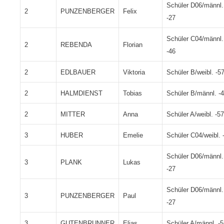
Schüler D06/männl.
2
PUNZENBERGER
Felix
-27
Schüler C04/männl.
2
REBENDA
Florian
-46
2
EDLBAUER
Viktoria
Schüler B/weibl. -5
2
HALMDIENST
Tobias
Schüler B/männl. -
2
MITTER
Anna
Schüler A/weibl. -57
3
HUBER
Emelie
Schüler C04/weibl. 
Schüler D06/männl.
3
PLANK
Lukas
-27
Schüler D06/männl.
3
PUNZENBERGER
Paul
-27
3
GUTENBRUNNER
Elias
Schüler A/männl. -5