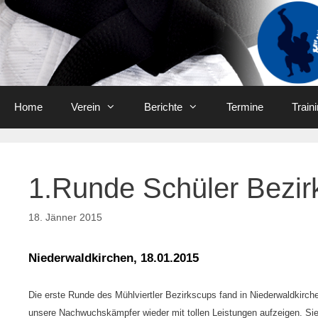
Skip
to
content
Home
Verein
Berichte
Termine
Train
1.Runde Schüler Bezir
18. Jänner 2015
Niederwaldkirchen, 18.01.2015
Die erste Runde des Mühlviertler Bezirkscups fand in Niederwaldkirch
unsere Nachwuchskämpfer wieder mit tollen Leistungen aufzeigen. Si