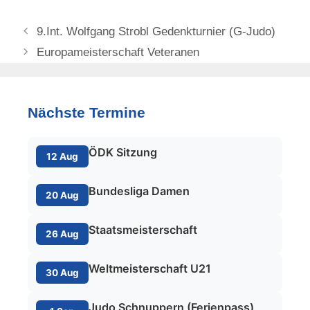
9.Int. Wolfgang Strobl Gedenkturnier (G-Judo)
Europameisterschaft Veteranen
Nächste Termine
ÖDK Sitzung
12 Aug
Bundesliga Damen
20 Aug
Staatsmeisterschaft
26 Aug
Weltmeisterschaft U21
30 Aug
Judo Schnuppern (Ferienpass)